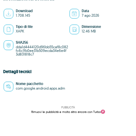
Download
Data
1.708.145
7 ago 2026
Tipo di file
Dimensione
XAPK
12.46 MB
SHA256
dda1d4444120d96bb55caf8c082
fc6c1fb0ee31b509ecda34e6e4f
3d831818c7
Dettagli tecnici
Nome pacchetto
com.google.android.apps.adm
PUBBLICITÀ
Rimuovi le pubblicità e molto altro ancora con Turbo