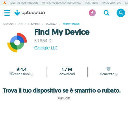
ARES: THE IRON VANGUARD
MY HERO ACADEMIA UNITED SURVIVAL
TICKET HERO
APPLICAZIONI VPN
BA
ANDROID
/
APP
/
STRUMENTI
/
SICUREZZA
/
FIND MY DEVICE
Find My Device
3.1.664-3
Google LLC
4.4
1.7 M
153
recensioni
download
sicurezza
Trova il tuo dispositivo se è smarrito o rubato.
PUBBLICITÀ