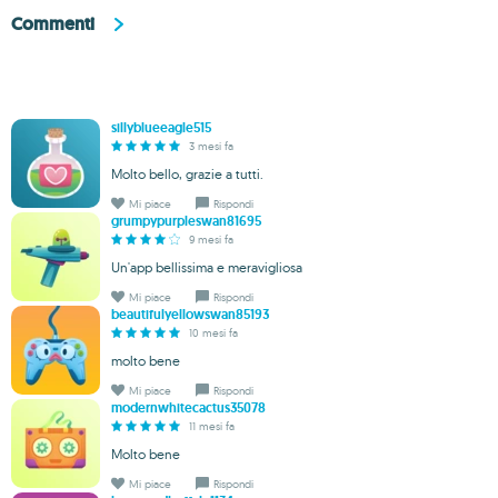
Commenti
sillyblueeagle515
3 mesi fa
Molto bello, grazie a tutti.
Mi piace
Rispondi
grumpypurpleswan81695
9 mesi fa
Un'app bellissima e meravigliosa
Mi piace
Rispondi
beautifulyellowswan85193
10 mesi fa
molto bene
Mi piace
Rispondi
modernwhitecactus35078
11 mesi fa
Molto bene
Mi piace
Rispondi