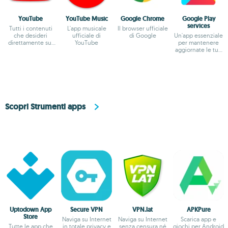
YouTube
YouTube Music
Google Chrome
Google Play
services
Tutti i contenuti
L'app musicale
Il browser ufficiale
che desideri
ufficiale di
di Google
Un'app essenziale
direttamente sul
YouTube
per mantenere
tuo smartphone
aggiornate le tue
applicazioni
Scopri Strumenti apps
Uptodown App
Secure VPN
VPN.lat
APKPure
Store
Naviga su Internet
Naviga su Internet
Scarica app e
Tutte le app che
in totale privacy e
senza censura né
giochi per Android