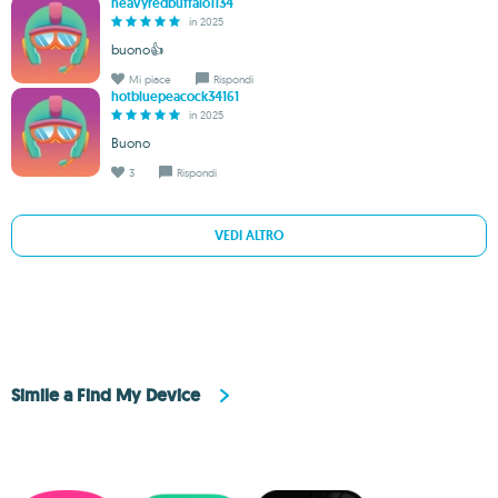
heavyredbuffalo1134
in 2025
buono👍
Mi piace
Rispondi
hotbluepeacock34161
in 2025
Buono
3
Rispondi
VEDI ALTRO
Simile a Find My Device